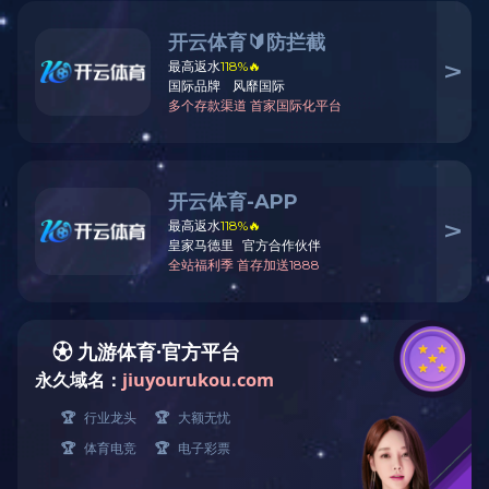
边缘计算
相关产品
AI 加速卡/加速棒
相关产品