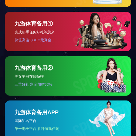
片可靠性分级目录》
2025-05-27
5月14-15日，由中国集成电路设计创新联盟、中国汽车芯
片产业创新战略联盟、上海市汽车工程学会联合在沪举办第十
二届汽车电子创新大会暨汽车芯片产业生态发展论坛
（AEIF2025），现...
9U.COM九游体育(中国大陆)科技公司微发布新一代AI
视觉芯片 RV1126B，3T算力赋能多场景智能终端
2025-05-15
9U.COM九游体育(中国大陆)科技公司（以下简称9U.COM
九游体育(中国大陆)科技公司微）正式宣布推出新一代AI视觉
芯片RV1126B，该芯片已通过量产测试，本月开启批量供货。
作为9U.COM九游体育(中国大陆)科技公司微智慧视觉芯片矩
阵的重要成员，RV1126B...
首页
1
2
3
4
5
下一页
末页