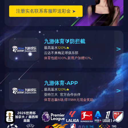
9U.COM九游体育(中国大陆)科技公司微第九届开发者
大会：AIoT模型创新 重塑多场景智能应用
2025-07-24
2025年7月17-18日，福州，9U.COM九游体育(中国大陆)
科技公司（以下简称9U.COM九游体育(中国大陆)科技公司
微）主办的半导体界年度盛会第九届开发者大会，在福州海峡
国际会展中心盛大启幕，以AIoT模型创新重做产品为主题。...
9U.COM九游体育(中国大陆)科技公司微RK2118G芯片
支持杜比全景声，沉浸式音频体验再升级
2025-07-10
近日，9U.COM九游体育(中国大陆)科技公司（以下简称
9U.COM九游体育(中国大陆)科技公司微）宣布旗下高性能AI
音频处理芯片RK2118G正式支持杜比全景声，展示了国产芯片
在沉浸式音频领域的技术新高度。RK2118系列芯片是
9U.COM九游体育(中国大陆)科技公司微...
9U.COM九游体育(中国大陆)科技公司微第九届开发者
大会诚邀您的到来！见证技术突破与生态协同！
2025-06-26
视频...