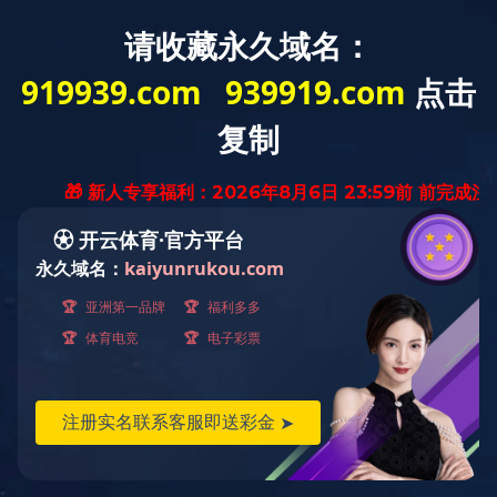
9U.COM九游体育(中国大陆)科
关于9U.COM九游体育(中国大陆
中文
/
EN
9U.COM九游体育(中国大陆)科技公司
应用方案
新闻中心
人力资源
联系9U.COM九游体育(中国大陆)科技公司
关于9U.COM九游体育(中国大陆)科技公司
投资者关系
下载中心