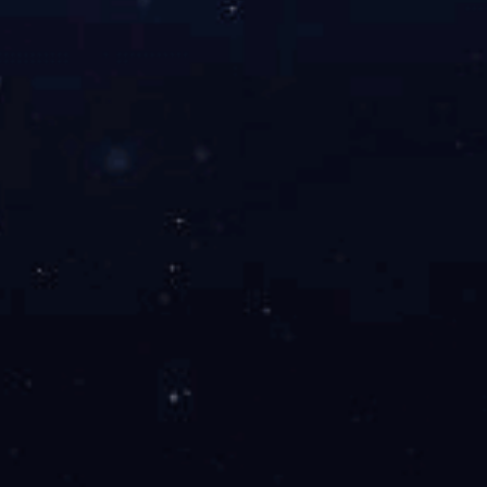
• 内置64MB DDR2
集成度
• 内置百兆以太网PHY、
封装
• QFN88 9mm x 9m
9U.COM九游体育(中国大陆)科技公司版权所有
闽ICP备19006074号-1
闽公网安备 35010202001061号
leyu·乐鱼(中国区)体育官方网站
|
8xbet手机平台
|
华体会体育·（中国）官
网
|
球王会官方版网站登录入口_球王会（中国）
|
星空官网首页入口_星
空(中国)
|
开云登陆入口
|
leyu
|
爱游戏在线登录官网
|
8xbet体育平台
_8xbet(中国)一站式服务平台
|