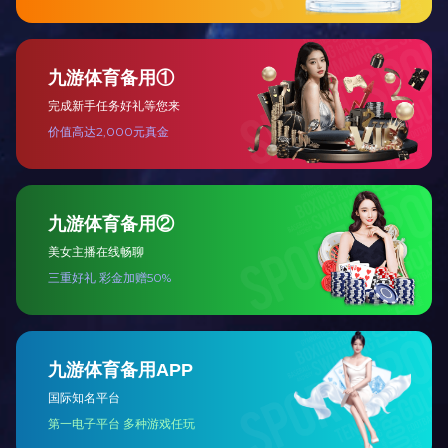
主要特性
详细参数
中央处理器
• Cortex A7 + MCU
• 第三代ISP，4M30 
图像处理器
• 最大支持2个senso